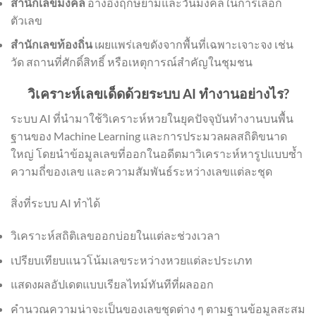
สำนักเลขมงคล
อ้างอิงฤกษ์ยามและวันมงคลในการเลือก
ตัวเลข
สำนักเลขท้องถิ่น
เผยแพร่เลขดังจากพื้นที่เฉพาะเจาะจง เช่น
วัด สถานที่ศักดิ์สิทธิ์ หรือเหตุการณ์สำคัญในชุมชน
วิเคราะห์เลขเด็ดด้วยระบบ AI ทำงานอย่างไร?
ระบบ AI ที่นำมาใช้วิเคราะห์หวยในยุคปัจจุบันทำงานบนพื้น
ฐานของ Machine Learning และการประมวลผลสถิติขนาด
ใหญ่ โดยนำข้อมูลเลขที่ออกในอดีตมาวิเคราะห์หารูปแบบซ้ำ
ความถี่ของเลข และความสัมพันธ์ระหว่างเลขแต่ละชุด
สิ่งที่ระบบ AI ทำได้
วิเคราะห์สถิติเลขออกบ่อยในแต่ละช่วงเวลา
เปรียบเทียบแนวโน้มเลขระหว่างหวยแต่ละประเภท
แสดงผลอัปเดตแบบเรียลไทม์ทันทีที่ผลออก
คำนวณความน่าจะเป็นของเลขชุดต่าง ๆ ตามฐานข้อมูลสะสม