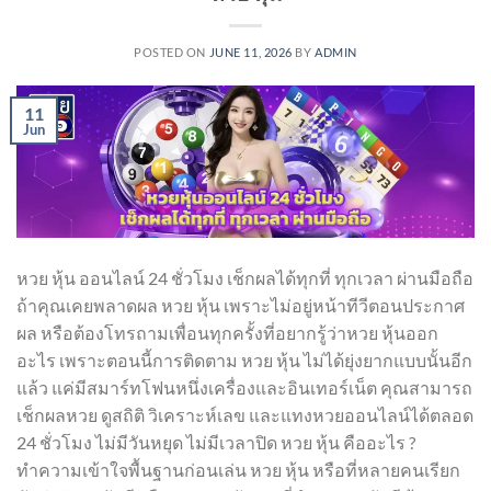
POSTED ON
JUNE 11, 2026
BY
ADMIN
11
Jun
หวย หุ้น ออนไลน์ 24 ชั่วโมง เช็กผลได้ทุกที่ ทุกเวลา ผ่านมือถือ
ถ้าคุณเคยพลาดผล หวย หุ้น เพราะไม่อยู่หน้าทีวีตอนประกาศ
ผล หรือต้องโทรถามเพื่อนทุกครั้งที่อยากรู้ว่าหวย หุ้นออก
อะไร เพราะตอนนี้การติดตาม หวย หุ้น ไม่ได้ยุ่งยากแบบนั้นอีก
แล้ว แค่มีสมาร์ทโฟนหนึ่งเครื่องและอินเทอร์เน็ต คุณสามารถ
เช็กผลหวย ดูสถิติ วิเคราะห์เลข และแทงหวยออนไลน์ได้ตลอด
24 ชั่วโมง ไม่มีวันหยุด ไม่มีเวลาปิด หวย หุ้น คืออะไร ?
ทำความเข้าใจพื้นฐานก่อนเล่น หวย หุ้น หรือที่หลายคนเรียก