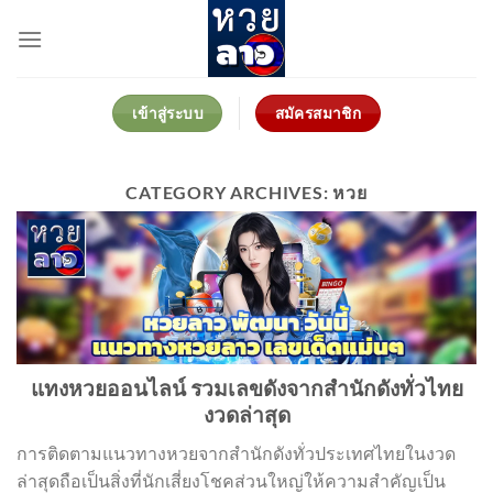
Skip
to
content
เข้าสู่ระบบ
สมัครสมาชิก
CATEGORY ARCHIVES:
หวย
แทงหวยออนไลน์ รวมเลขดังจากสำนักดังทั่วไทย
งวดล่าสุด
การติดตามแนวทางหวยจากสำนักดังทั่วประเทศไทยในงวด
ล่าสุดถือเป็นสิ่งที่นักเสี่ยงโชคส่วนใหญ่ให้ความสำคัญเป็น